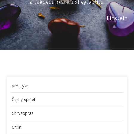
a takovou realitu si vytvoříte.
Einstein
Ametyst
Černý spinel
Chryzopras
Citrín