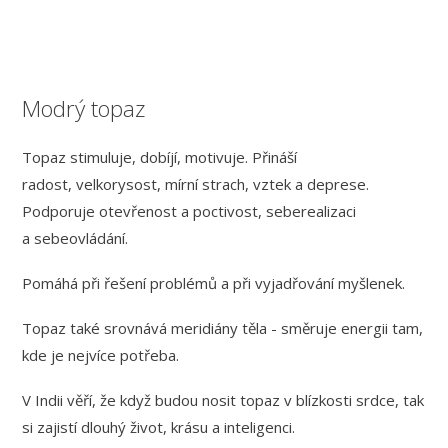
Modrý topaz
Topaz
stimuluje, dobíjí, motivuje. P
řináší
radost,
velkorysost,
mírní strach, vztek a deprese.
Podporuje
otevřenost a poctivost, seberealizaci
a sebeovládání.
Pomáhá při řešení problémů a při vyjadřování myšlenek.
Topaz také srovnává meridiány těla - směruje energii tam,
kde je nejvíce potřeba.
V Indii věří, že když budou nosit topaz v blízkosti srdce, tak
si zajistí dlouhý život, krásu a inteligenci.