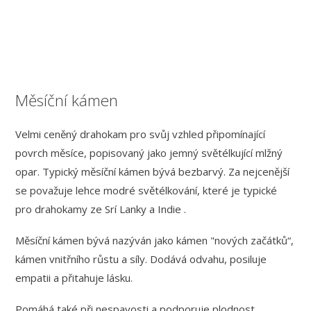
Měsíční kámen
Velmi ceněný drahokam pro svůj vzhled připomínající
povrch měsíce, popisovaný jako jemný světélkující mlžný
opar. Typický měsíční kámen bývá bezbarvý. Za nejcenější
se považuje lehce modré světélkování, které je typické
pro drahokamy ze Srí Lanky a Indie .
Měsíční kámen bývá nazýván jako kámen "nových začátků“,
kámen vnitřního růstu a síly. Dodává odvahu, posiluje
empatii a přitahuje lásku.
Pomáhá také při nespavosti a podporuje plodnost.