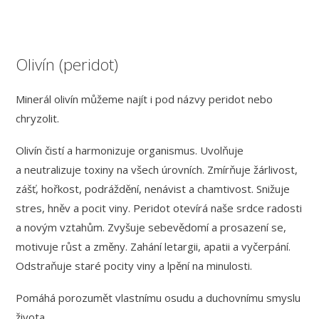
Olivín (peridot)
Minerál olivín můžeme najít i pod názvy peridot nebo
chryzolit.
Olivín čistí a harmonizuje organismus. Uvolňuje
a neutralizuje toxiny na všech úrovních. Zmírňuje žárlivost,
zášť, hořkost, podráždění, nenávist a chamtivost. Snižuje
stres, hněv a pocit viny. Peridot otevírá naše srdce radosti
a novým vztahům. Zvyšuje sebevědomí a prosazení se,
motivuje růst a změny. Zahání letargii, apatii a vyčerpání.
Odstraňuje staré pocity viny a lpění na minulosti.
Pomáhá porozumět vlastnímu osudu a duchovnímu smyslu
života.