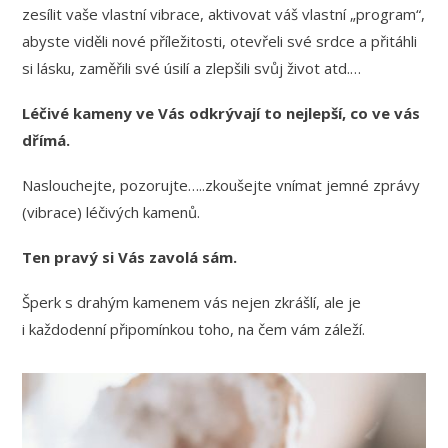
zesílit vaše vlastní vibrace, aktivovat váš vlastní „program“,
abyste viděli nové příležitosti, otevřeli své srdce a přitáhli
si lásku, zaměřili své úsilí a zlepšili svůj život atd.…
Léčivé kameny ve Vás odkrývají to nejlepší, co ve vás
dřímá.
Naslouchejte, pozorujte…..zkoušejte vnímat jemné zprávy
(vibrace) léčivých kamenů.
Ten pravý si Vás zavolá sám.
Šperk s drahým kamenem vás nejen zkrášlí, ale je
i každodenní připomínkou toho, na čem vám záleží.