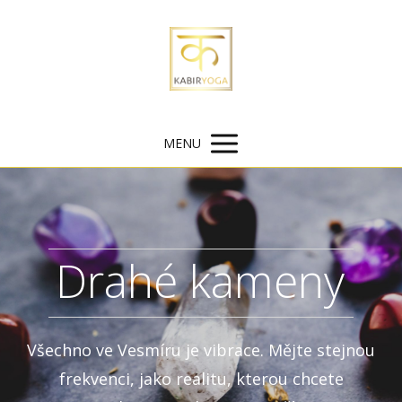
MENU
Drahé kameny
Všechno ve Vesmíru je vibrace. Mějte stejnou
frekvenci, jako realitu, kterou chcete