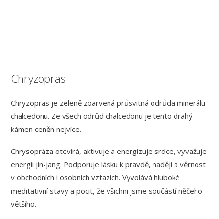
Chryzopras
Chryzopras je zeleně zbarvená průsvitná odrůda minerálu
chalcedonu. Ze všech odrůd chalcedonu je tento drahý
kámen ceněn nejvíce.
Chrysopráza otevírá, aktivuje a energizuje srdce, vyvažuje
energii jin-jang. P
odporuje lásku k pravdě, naději a věrnost
v obchodních i osobních vztazích.
Vyvolává hluboké
meditativní stavy a pocit, že všichni jsme součástí něčeho
většího.