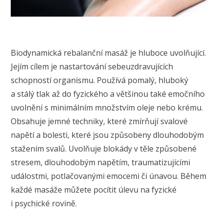
Biodynamická rebalanční masáž je hluboce uvolňující.
Jejím cílem je nastartování sebeuzdravujících
schopností organismu. Používá pomalý, hluboký
a stálý tlak až do fyzického a většinou také emočního
uvolnění s minimálním množstvím oleje nebo krému.
Obsahuje jemné techniky, které zmírňují svalové
napětí a bolesti, které jsou způsobeny dlouhodobým
stažením svalů. Uvolňuje blokády v těle způsobené
stresem, dlouhodobým napětím, traumatizujícími
událostmi, potlačovanými emocemi či únavou. Během
každé masáže můžete pocítit úlevu na fyzické
i psychické rovině.