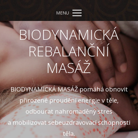
MENU
BIODYNAMICKÁ
REBALANČNÍ
MASÁŽ
BIODYNAMICKÁ MASÁŽ pomáhá obnovit
přirozené proudění energie v těle,
odbourat nahromaděný stres
a mobilizovat sebeuzdravovací schopnosti
těla.