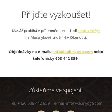
Přijďte vyzkoušet!
Masáž probíhá v příjemném prostředí
centra YoFyz
na Masarykové třídě 44 v Olomouci.
Objednávky na e-mailu:
info@kabiryoga.com
nebo
telefonicky 608 442 859.
Zůstaňme ve spojení!
Tel.: +420 608 442 859 | e-mail: info@kabiryoga.com