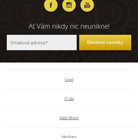
Ať Vám nikdy nic neunikne!
Odebírat novinky
Úvod
O nás
Kabir Bharti
Meditace