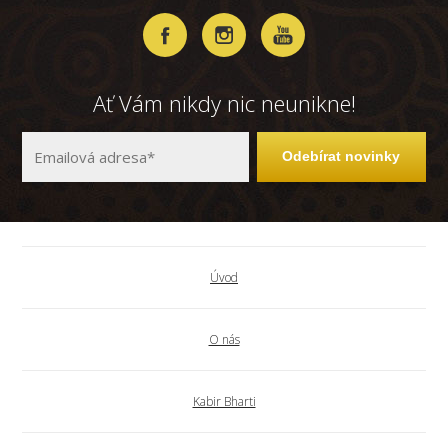
Ať Vám nikdy nic neunikne!
Odebírat novinky
Úvod
O nás
Kabir Bharti