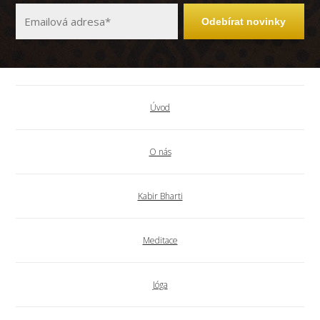
Odebírat novinky
Úvod
O nás
Kabir Bharti
Meditace
Jóga