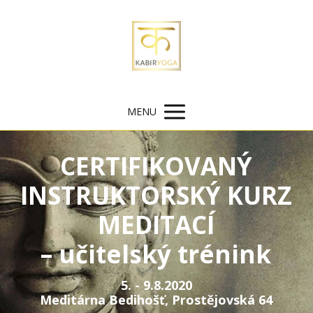
MENU
CERTIFIKOVANÝ
INSTRUKTORSKÝ KURZ
MEDITACÍ
– učitelský trénink
5. - 9.8.2020
Meditárna Bedihošť, Prostějovská 64