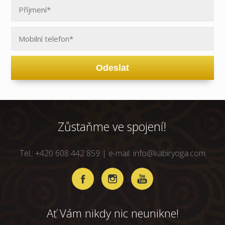
Odeslat
Zůstaňme ve spojení!
Tel.: +420 608 442 859 | e-mail: info@kabiryoga.com
Ať Vám nikdy nic neunikne!