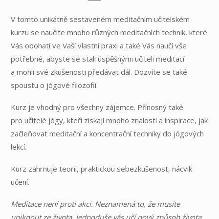
V tomto unikátně sestaveném meditačním učitelském
kurzu se naučíte mnoho různých meditačních technik, které
Vás obohatí ve Vaší vlastní praxi a také Vás naučí vše
potřebné, abyste se stali úspěšnými učiteli meditací
a mohli své zkušenosti předávat dál. Dozvíte se také
spoustu o jógové filozofii.
Kurz je vhodný pro všechny zájemce. Přínosný také
pro učitelé jógy, kteří získají mnoho znalostí a inspirace, jak
začleňovat meditační a koncentrační techniky do jógových
lekcí.
Kurz zahrnuje teorii, praktickou sebezkušenost, nácvik
učení.
Meditace není proti akci. Neznamená to, že musíte
uniknout ze života. Jednoduše vás učí nový způsob života.