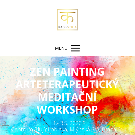
MENU
ZEN PAINTING
ARTETERAPEUTICKÝ
MEDITAČNÍ
WORKSHOP
1.- 3.5. 2020
Centrum Plující oblaka, Mlýnská 6/3, Praha 6 -