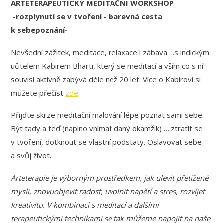
ARTETERAPEUTICKÝ MEDITAČNÍ WORKSHOP
-rozplynutí se v tvoření -
barevná cesta
k sebepoznání-
Nevšední zážitek, meditace, relaxace i zábava….s indickým
učitelem
Kabirem Bharti, který se meditací a vším co s ní
souvisí aktivně zabývá déle než 20 let. Více o Kabirovi si
můžete přečíst
zde
.
Přijďte skrze meditační malování lépe poznat sami sebe.
Být tady a teď (naplno vnímat daný okamžik) ….ztratit se
v tvoření, dotknout se vlastní podstaty. Oslavovat sebe
a svůj život.
Arteterapie je výborným prostředkem, jak ulevit přetížené
mysli, znovuobjevit radost, uvolnit napětí a stres, rozvíjet
kreativitu. V kombinaci s meditací a dalšími
terapeutickými technikami se tak můžeme napojit na naše