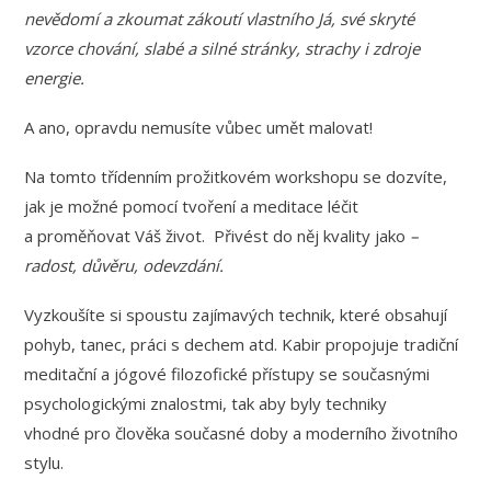
nevědomí a zkoumat zákoutí vlastního Já, své skryté
vzorce chování, slabé a silné stránky, strachy i zdroje
energie.
A ano, opravdu nemusíte vůbec umět malovat!
Na tomto třídenním prožitkovém workshopu se dozvíte,
jak je možné pomocí tvoření a meditace léčit
a proměňovat Váš život. Přivést do něj kvality jako
–
radost, důvěru, odevzdání.
Vyzkoušíte si spoustu zajímavých technik, které
obsahují
pohyb, tanec, práci s dechem atd
. Kabir propojuje tradiční
meditační a jógové filozofické přístupy se současnými
psychologickými znalostmi, tak aby byly techniky
vhodné
pro člověka současné doby a moderního životního
stylu.