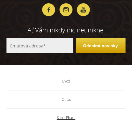
Ať Vám nikdy nic neunikne!
Odebírat novinky
Úvod
O nás
Kabir Bharti