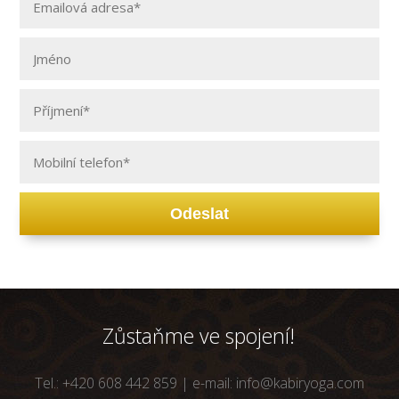
Odeslat
Zůstaňme ve spojení!
Tel.: +420 608 442 859 | e-mail: info@kabiryoga.com