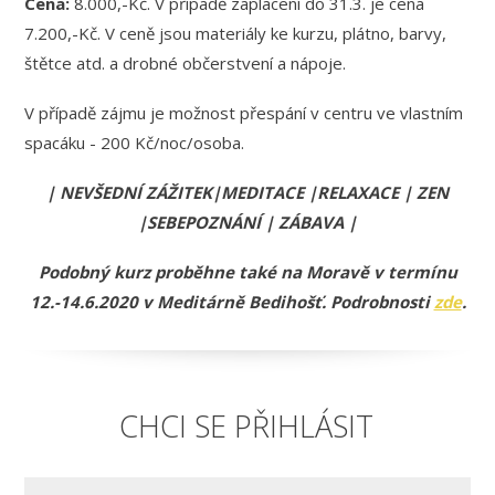
Cena:
8.000,-Kč. V případě zaplacení do 31.3. je cena
7.200,-Kč. V ceně jsou materiály ke kurzu, plátno, barvy,
štětce atd. a drobné občerstvení a nápoje.
V případě zájmu je možnost přespání v centru ve vlastním
spacáku - 200 Kč/noc/osoba.
| NEVŠEDNÍ ZÁŽITEK|MEDITACE |RELAXACE |
ZEN
|
SEBEPOZNÁNÍ | ZÁBAVA |
Podobný kurz proběhne také na Moravě v termínu
12.-14.6.2020 v Meditárně Bedihošť. Podrobnosti
zde
.
CHCI SE PŘIHLÁSIT