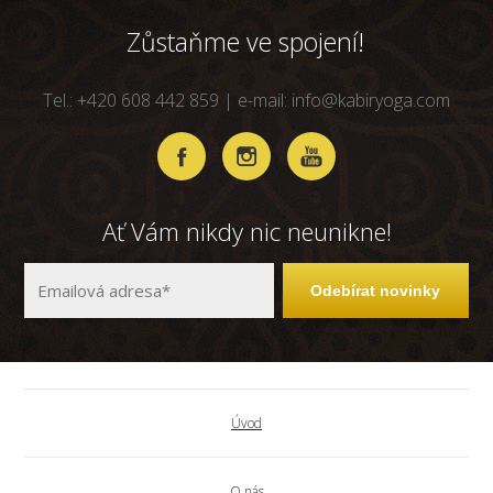
Zůstaňme ve spojení!
Tel.: +420 608 442 859 | e-mail: info@kabiryoga.com
Ať Vám nikdy nic neunikne!
Odebírat novinky
Úvod
O nás