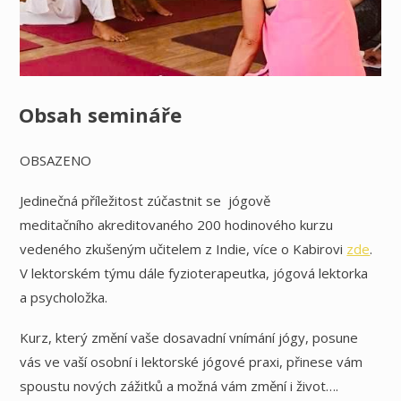
Obsah semináře
OBSAZENO
Jedinečná příležitost zúčastnit se jógově
meditačního
akreditovaného
200 hodinového kurzu
vedeného zkušeným učitelem z Indie, více o Kabirovi
zde
.
V lektorském týmu dále
fyzioterapeutka, jógová lektorka
a psycholožka.
Kurz, který změní vaše dosavadní vnímání jógy, posune
vás ve vaší osobní i lektorské jógové praxi, přinese vám
spoustu nových zážitků a možná vám změní i život….