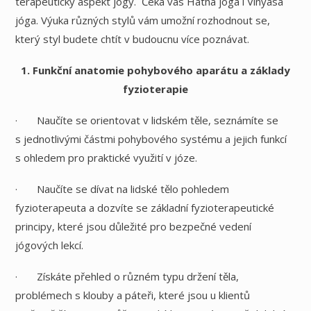
terapeutický aspekt jógy. Čeká vás Hatha jóga i Vinyasa
jóga. Výuka různých stylů vám umožní rozhodnout se,
který styl budete chtít v budoucnu více poznávat.
1. Funkční anatomie pohybového aparátu a základy
fyzioterapie
· Naučíte se orientovat v lidském těle, seznámíte se
s jednotlivými částmi pohybového systému a jejich funkcí
s ohledem pro praktické využití v józe.
· Naučíte se dívat na lidské tělo pohledem
fyzioterapeuta a dozvíte se základní fyzioterapeutické
principy, které jsou důležité pro bezpečné vedení
jógových lekcí.
· Získáte přehled o různém typu držení těla,
problémech s klouby a páteři, které jsou u klientů