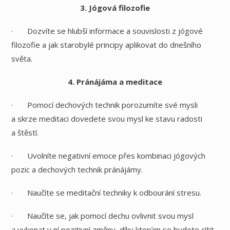
3. Jógová filozofie
· Dozvíte se hlubší informace a souvislosti z jógové
filozofie a jak starobylé principy aplikovat do dnešního
světa.
4. Pránájáma a meditace
· Pomocí dechových technik porozumíte své mysli
a skrze meditaci dovedete svou mysl ke stavu radosti
a štěstí.
· Uvolníte negativní emoce přes kombinaci jógových
pozic a dechových technik pránájámy.
· Naučíte se meditační techniky k odbourání stresu.
· Naučíte se, jak pomocí dechu ovlivnit svou mysl
a vykonat v ní pozitivní změny, díky kterým se budete cítit