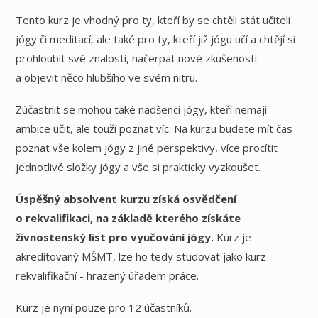
Tento kurz je vhodný pro ty, kteří by se chtěli stát učiteli
jógy či meditací, ale také pro ty, kteří již jógu učí a chtějí si
prohloubit své znalosti, načerpat nové zkušenosti
a objevit něco hlubšího ve svém nitru.
Zúčastnit se mohou také nadšenci jógy, kteří nemají
ambice učit, ale touží poznat víc. Na kurzu budete mít čas
poznat vše kolem jógy z jiné perspektivy, více procítit
jednotlivé složky jógy a vše si prakticky vyzkoušet.
Úspěšný absolvent kurzu získá osvědčení
o rekvalifikaci, na základě kterého získáte
živnostenský list pro vyučování jógy.
Kurz je
akreditovaný MŠMT, lze ho tedy studovat jako kurz
rekvalifikační - hrazený úřadem práce.
Kurz je nyní pouze pro 12 účastníků.