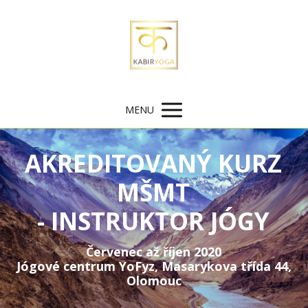
MENU
AKREDITOVANÝ KURZ
MŠMT
- INSTRUKTOR JÓGY
Červenec až říjen 2020
Jógové centrum YoFyz, Masarykova třída 44,
Olomouc